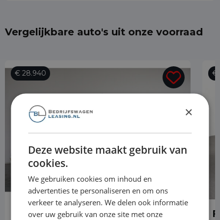
Vergelijkbare auto's uit onze voorraad
€ 28.940
€ 
×
Deze website maakt gebruik van
cookies.
We gebruiken cookies om inhoud en
advertenties te personaliseren en om ons
verkeer te analyseren. We delen ook informatie
Ford Transit Custom
F
over uw gebruik van onze site met onze