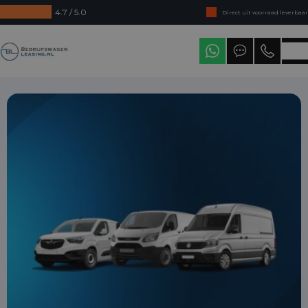
4.7 / 5.0
Direct uit voorraad leverbaar
Levering in heel Nederland
Bedrijfswagenleasing