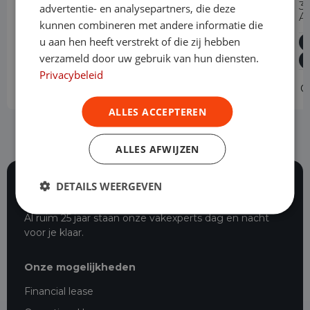
300 2.0 TDCI L2H1 Trend Dubbele
3
advertentie- en analysepartners, die deze
Cabine Automaat
A
kunnen combineren met andere informatie die
u aan hen heeft verstrekt of die zij hebben
Diesel
Automaat
60.821 km
2023
verzameld door uw gebruik van hun diensten.
Asten
L2H1
Privacybeleid
Operational lease
-
O
ALLES ACCEPTEREN
ALLES AFWIJZEN
DETAILS WEERGEVEN
116 beoordelingen
Al ruim 25 jaar staan onze vakexperts dag en nacht
voor je klaar.
Onze mogelijkheden
Financial lease